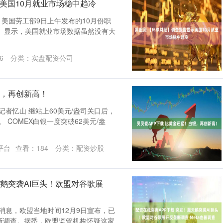
美国10月就业市场稳中趋冷
）美国劳工部9日上午发布的10月份职
S）显示，美国就业市场数据虽然没有大
6
分类：
实盘配资公司
银，再创新高！
者忆山 继站上60美元/盎司关口后，
 COMEX白银一度突破62美元/盎
平台
查看：
184
分类：
配资炒股
天鹅突袭AI巨头！欧盟对谷歌展
消息，欧盟当地时间12月9日宣布，已
断调查。据悉，欧盟监管机构怀疑这家