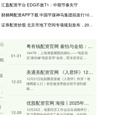
北证50日内涨幅达1.01%，成分股中，万源通涨5.47%，诺思兰德
汇盈配资平台 EDG不敌T1：中期节奏失守
财梯网配资APP下载 中国平煤神马集团拟发行10亿元中票，偿
证券配资炒股 北京市地下空间专项规划发布，2035年建成立体
：公
粤有钱配资官网 秦怡与金焰：一场始于星光、终于隐忍的世纪婚姻
1947年，上海滩最耀眼的婚礼——“电影皇
01-31
后”秦怡嫁“电影皇帝”金焰，郭沫若亲证....
业航
美通美配资官网 《入君怀》12月重生爽剧天花板，黑莲花×病娇太子焊死双向救赎
成
12月21日短剧圈直接被《入君怀》炸穿！谁
12-23
懂啊家人们！前世被渣男贱女联手虐到家
破....
情，
开
优股配资官网 海报丨2025年省委经济工作会议这些部署，与你我息息相关
两
12月23日，省委经济工作会议在成都举行，
的最
12-26
学习贯彻中央经济工作会议精神，总结我