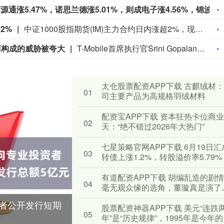
北证50日内涨幅达1.01%，成分股中，万源通涨5.47%，诺思兰德涨5.01%，则成电子涨4.56%，锦波生物涨4.23%。
2%
中证1000股指期货(IM)主力合约日内涨超2%，现报7582.0点。
营商构成的威胁被夸大
T-Mobile首席执行官Srini Gopalan在接受采访时表示，马斯克旗下星链(Starlink)这样的卫星互联网服务构成的威胁被夸大了。Gopalan称，他一直看不出星链究竟能解决哪些消费者问题。他认为卫星技术将继续作为现有网络的“补充”存在。
太仓股票配资APP下载 古麒绒材
01
司主要产品为高规格羽绒材料
配资宝APP下载 资本狂热卡位商
02
天：“绝不错过2026年大热门”
七星策略官网APP下载 6月19日汇
03
转债上涨1.2%，转股溢价率5.79%
有道配资APP下载 胡编乱造的剧
04
毫无观众缘的选角，董璇真是演了
年第一部烂剧
资者公开发行短期
股票配资神器APP下载 美元“连跌
05
年”是“历史规律”，1995年是今年