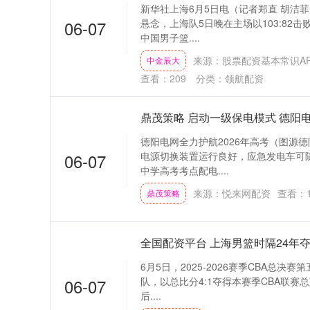
新华社上海6月5日电（记者郑直 胡洁
06-07
悬念，上海队5日晚在主场以103:82击
中国男子篮....
来源：股票配资基本常识A
中金辰大
查看：
209
分类：
领航配资
鼎茂策略 启动一级保电模式 德阳电
德阳电网全力护航2026年高考（图源德
06-07
电源切换装置运行良好，应急发电车可随
中学高考考点配电....
来源：悦来网配资
查看：
鼎茂策略
全国配资平台 上海男篮时隔24年夺
6月5日，2025-2026赛季CBA总
06-07
队，以总比分4:1夺得本赛季CBA联赛总
后....