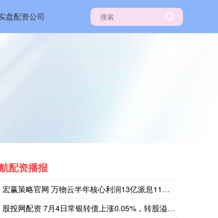
实盘配资公司
航配资播报
宏赢策略官网 万物云半年核心利润13亿派息11亿，物业费弹性
法国电力公司将圣阿尔班1号反应堆的输出功率从1335兆瓦削减至
股投网配资 7月4日常银转债上涨0.05%，转股溢价率2.8