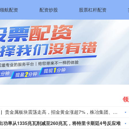
领航配资
配资炒股
股票杠杆配资
领
贵金属板块震荡走高，招金黄金涨超7%，株冶集团、兴业银锡、中金黄金、山金国际跟涨。
法国电力公司将圣阿尔班1号反应堆的输出功率从1335兆瓦削减至260兆瓦，将特里卡斯廷4号反应堆的输出功率从915兆瓦削减至180兆瓦。