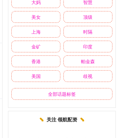
大妈
智慧
美女
顶级
上海
时隔
金矿
印度
香港
帕金森
美国
歧视
全部话题标签
关注 领航配资