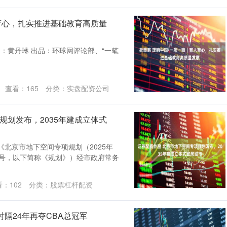
育心，扎实推进基础教育高质量
图：黄丹琳 出品：环球网评论部、“一笔
查看：
165
分类：
实盘配资公司
规划发布，2035年建成立体式
《北京市地下空间专项规划（2025年
203号，以下简称《规划》）经市政府常务
看：
102
分类：
股票杠杆配资
时隔24年再夺CBA总冠军