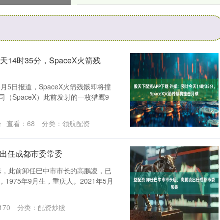
佳对照
14时35分，SpaceX火箭残
5日报道，SpaceX火箭残骸即将撞
（SpaceX）此前发射的一枚猎鹰9
台
查看：
68
分类：
领航配资
凌出任成都市委常委
示，此前卸任巴中市市长的高鹏凌，已
975年9月生，重庆人。2021年5月
170
分类：
配资炒股