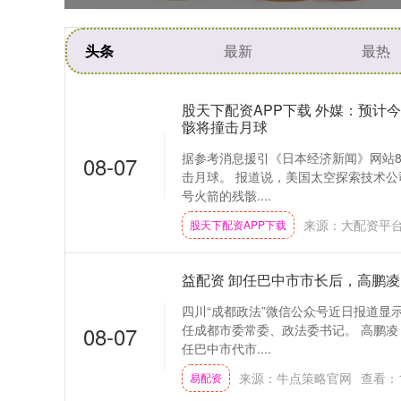
头条
最新
最热
股天下配资APP下载 外媒：预计今天
骸将撞击月球
据参考消息援引《日本经济新闻》网站8月
08-07
击月球。 报道说，美国太空探索技术公司
号火箭的残骸....
来源：大配资平
股天下配资APP下载
益配资 卸任巴中市市长后，高鹏
四川“成都政法”微信公众号近日报道显
08-07
任成都市委常委、政法委书记。 高鹏凌，1
任巴中市代市....
来源：牛点策略官网
查看：
易配资