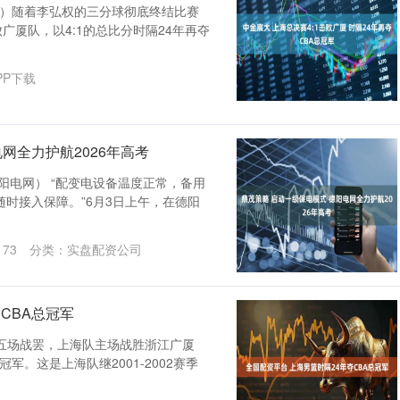
菲）随着李弘权的三分球彻底终结比赛
败广厦队，以4:1的总比分时隔24年再夺
PP下载
网全力护航2026年高考
阳电网） “配变电设备温度正常，备用
时接入保障。”6月3日上午，在德阳
173
分类：
实盘配资公司
CBA总冠军
决赛第五场战罢，上海队主场战胜浙江广厦
冠军。这是上海队继2001-2002赛季