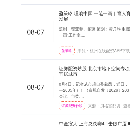
盈策略 理响中国·一笔一画｜育人
发展
监制：翟亚菲、杨璐 策划：黄丹琳 制
08-07
一画”工作室....
来源：杭州在线配资APP下载
盈策略
证券配资炒股 北京市地下空间专项
宜居城市
8月4日，记者从市规自委获悉，近日，
08-07
—2035年）》（京规自发〔2026〕
会议、市委....
来源：贝格富配资
查
证券配资炒股
中金宸大 上海总决赛4:1击败广厦 