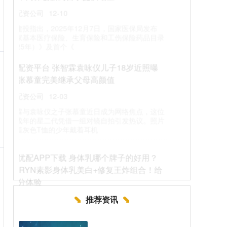
们！前世被渣男贱女联手虐到家破人亡、含恨咽气的
恋爱脑嫡女，重生后直接把
优股配资官网 海报丨2025年省委经济工作会议
这些部署，与你我息息相关
领航配资
12-26
12月23日，省委经济工作会议在成都举行，学习贯彻
中央经济工作会议精神，总结我省2025年经济工作，
分析当前经济形势，部
太仓股票配资APP下载 古麒绒材：公司主要产
品为高规格羽绒材料
领航配资
12-29
证券日报网讯古麒绒材11月27日在互动平台回答投资
者提问时表示，公司主要产品为高规格羽绒材料，客
户以品牌商或羽绒制品生产
推荐资讯