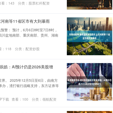
查看：
143
分类：
股票杠杆配资
东河南等11省区市有大到暴雨
预警： 预计，6月6日8时至7日8时，
四川盆地南部、重庆南部、贵州、湖南
看：
118
分类：
配资炒股
皓：AI预计仍是2026美股增
。 2025年12月5日至6日，由南方
媒承办，渣打银行战略支持，东方证券等
P下载
查看：
100
分类：
领航配资