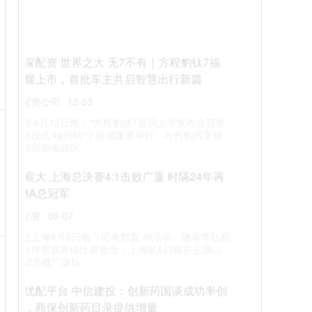
者公开发行短期公司债券（第三期），发行总
额5亿元
股票杠杆配资
12-22
深圳证券交易所11月4日公告，湖南钢铁集团有限公
司2025年面向专业投资者公开发行短期公司债券（第
三期）定于2025年1
粤有钱配资官网 秦怡与金焰：一场始于星光、
终于隐忍的世纪婚姻
实盘配资公司
01-31
1947年，上海滩最耀眼的婚礼——“电影皇后”秦怡
嫁“电影皇帝”金焰，郭沫若亲证婚书，万人祝福。 谁
料新婚夜，金焰竟独自
美通美配资官网 《入君怀》12月重生爽剧天花
板，黑莲花×病娇太子焊死双向救赎
实盘配资公司
12-23
12月21日短剧圈直接被《入君怀》炸穿！谁懂啊家人