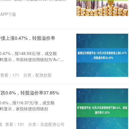
APP下载
转债上涨0.47%，转股溢价率
47%，报148.59元/张，成交额
资料显示，华辰转债信用级别为“A+”....
查看：
171
分类：
配资炒股
0.6%，转股溢价率37.85%
6%，报116.37元/张，成交额
。 资料显示，家悦转债信用级别
载
查看：
131
分类：
实盘配资公司