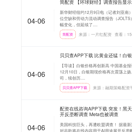
简配资 【环球财经】调查报告显示
新华财经纽约12月9日电（记者刘亚南
04-06
位空缺和劳动力流动调查报告（JOLT
幅变化，但延续了....
来源：一片红配资
查看：
15
简配资
贝贝查APP下载 比黄金还猛！白
【导读】白银价格再创新高 中国基金报记
04-06
12月10日，白银期现价格再次震荡上扬。
司，续创历....
来源：融期策略配资
贝贝查APP下载
配资在线咨询APP下载 突发！黑
开反垄断调查 Meta也被调查
美国科技巨头，再遭欧盟调查！ 据最新
04-06
对谷歌将在线内容用于AI用途展开反垄